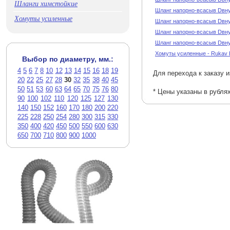
Шланги химстойкие
Шланг напорно-всасыв Dвну
Хомуты усиленные
Шланг напорно-всасыв Dвну
Шланг напорно-всасыв Dвну
Шланг напорно-всасыв Dвну
Хомуты усиленные - Rukav
Выбор по диаметру, мм.:
4
5
6
7
8
10
12
13
14
15
16
18
19
Для перехода к заказу 
20
22
25
27
28
30
32
35
38
40
45
50
51
53
60
63
64
65
70
75
76
80
* Цены указаны в рубля
90
100
102
110
120
125
127
130
140
150
152
160
170
180
200
220
225
228
250
254
280
300
315
330
350
400
420
450
500
550
600
630
650
700
710
800
900
1000